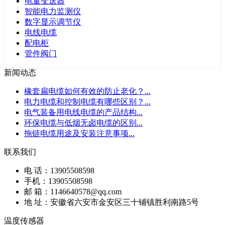
电量变送器
智能电力监测仪
数字显示调节仪
电线电缆
配电柜
管件阀门
新闻动态
橡套扁电缆如何有效的防止老化？
...
电力电缆和控制电缆有哪些区别？
...
电气装备用电线电缆的产品结构
...
环保电缆与低烟无卤电缆的区别
...
拖链电缆用途及安装注意事项
...
联系我们
电 话：13905508598
手机：13905508598
邮 箱：1146640578@qq.com
地 址：安徽省六安市金安区三十铺镇胜利南路5号
温度传感器