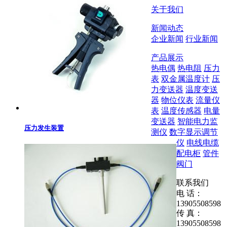
关于我们
新闻动态
企业新闻
行业新闻
产品展示
热电偶
热电阻
压力
表
双金属温度计
压
力变送器
温度变送
器
物位仪表
流量仪
表
温度传感器
电量
变送器
智能电力监
压力发生装置
测仪
数字显示调节
仪
电线电缆
配电柜
管件
阀门
联系我们
电 话：
13905508598
传 真：
13905508598