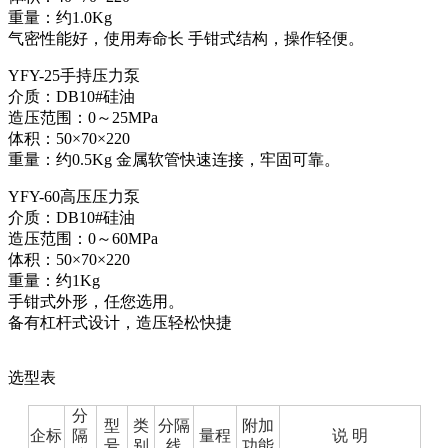
重量：约1.0Kg
气密性能好，使用寿命长 手钳式结构，操作轻便。
YFY-25手持压力泵
介质：DB10#硅油
造压范围：0～25MPa
体积：50×70×220
重量：约0.5Kg 金属软管快速连接，牢固可靠。
YFY-60高压压力泵
介质：DB10#硅油
造压范围：0～60MPa
体积：50×70×220
重量：约1Kg
手钳式外形，任您选用。
备有杠杆式设计，造压轻松快捷
选型表
分
型
类
分隔
附加
企标
隔
量程
说 明
号
别
线
功能