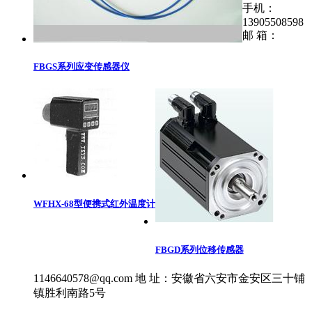
手机：
13905508598
邮 箱：
FBGS系列应变传感器仪
WFHX-68型便携式红外温度计
FBGD系列位移传感器
1146640578@qq.com
地 址：安徽省六安市金安区三十铺
镇胜利南路5号