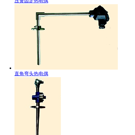
压簧固定热电偶
直角弯头热电偶