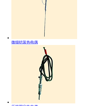
微细铠装热电偶