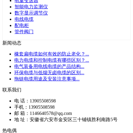
电量变送器
智能电力监测仪
数字显示调节仪
电线电缆
配电柜
管件阀门
新闻动态
橡套扁电缆如何有效的防止老化？
...
电力电缆和控制电缆有哪些区别？
...
电气装备用电线电缆的产品结构
...
环保电缆与低烟无卤电缆的区别
...
拖链电缆用途及安装注意事项
...
联系我们
电 话：13905508598
手机：13905508598
邮 箱：1146640578@qq.com
地 址：安徽省六安市金安区三十铺镇胜利南路5号
热电偶