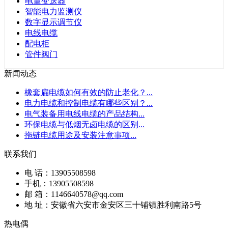
电量变送器
智能电力监测仪
数字显示调节仪
电线电缆
配电柜
管件阀门
新闻动态
橡套扁电缆如何有效的防止老化？
...
电力电缆和控制电缆有哪些区别？
...
电气装备用电线电缆的产品结构
...
环保电缆与低烟无卤电缆的区别
...
拖链电缆用途及安装注意事项
...
联系我们
电 话：13905508598
手机：13905508598
邮 箱：1146640578@qq.com
地 址：安徽省六安市金安区三十铺镇胜利南路5号
热电偶