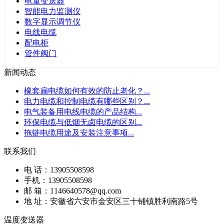
电量变送器
智能电力监测仪
数字显示调节仪
电线电缆
配电柜
管件阀门
新闻动态
橡套扁电缆如何有效的防止老化？
...
电力电缆和控制电缆有哪些区别？
...
电气装备用电线电缆的产品结构
...
环保电缆与低烟无卤电缆的区别
...
拖链电缆用途及安装注意事项
...
联系我们
电 话：13905508598
手机：13905508598
邮 箱：1146640578@qq.com
地 址：安徽省六安市金安区三十铺镇胜利南路5号
温度变送器