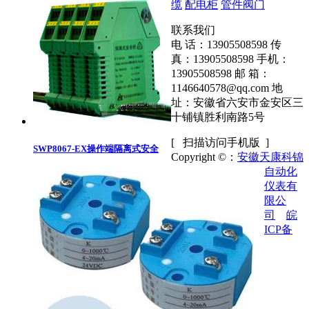
缆
配电柜
管件阀门
联系我们
电 话：13905508598
传
真：13905508598
手机：
13905508598
邮 箱：
1146640578@qq.com
地
址：安徽省六安市金安区三
十铺镇胜利南路5号
[ 扫描访问手机版 ]
SWP8067-EX操作端隔离式安全
Copyright ©：
安徽天康科锦
自动化
仪表有
限公
司
皖
ICP备