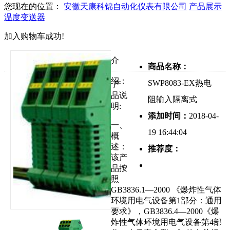
您现在的位置：
安徽天康科锦自动化仪表有限公司
产品展示
温度变送器
加入购物车成功!
介
商品名称：
绍：
SWP8083-EX热电
产
品说
阻输入隔离式
明:
添加时间：
2018-04-
一、
19 16:44:04
概
述：
推荐度：
该产
品按
照
GB3836.1—2000 《爆炸性气体
环境用电气设备第1部分：通用
要求》，GB3836.4—2000《爆
炸性气体环境用电气设备第4部