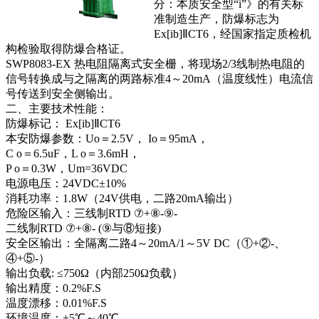
分：本质安全型“i”》的有关标
准制造生产，防爆标志为
Ex[ib]ⅡCT6，经国家指定质检机
构检验取得防爆合格证。
SWP8083-EX 热电阻隔离式安全栅，将现场2/3线制热电阻的
信号转换成与之隔离的两路标准4～20mA（温度线性）电流信
号传送到安全侧输出。
二、主要技术性能：
防爆标记： Ex[ib]ⅡCT6
本安防爆参数：Uo＝2.5V， Io＝95mA，
C o＝6.5uF，L o＝3.6mH，
P o＝0.3W，Um=36VDC
电源电压：24VDC±10%
消耗功率：1.8W（24V供电，二路20mA输出）
危险区输入：三线制RTD ⑦+⑧-⑨-
二线制RTD ⑦+⑧- (⑨与⑧短接)
安全区输出：全隔离二路4～20mA/1～5V DC（①+②-、
④+⑤-）
输出负载: ≤750Ω（内部250Ω负载）
输出精度：0.2%F.S
温度漂移：0.01%F.S
环境温度：+5℃～40℃