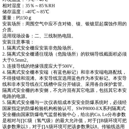
相对湿度：35％～85％RH
储存温度：-40℃～85℃
重量：约150ｇ
安装场所：周围空气中应不含对铬、镍、银镀层起腐蚀作用的
介质。
适用现场设备：二、三线制热电阻。
安装注意事项：
1. 隔离式安全栅应安装非危险场所。
2. 隔离式安全栅通往现场（危险场所）的软铜导线截面积必须
大于0.5mm2。
3. 连接导线的绝缘强度应大于500V。
4. 隔离式安全栅本安端（有蓝色标记）和非本安端电路配线，
不得接错和混淆。本安导线宜选用蓝色作为本安标记。本安导
线和非本安导线在汇线槽中应分开铺设、采用各自保护套管。
隔离式安全栅的本安侧，不允许混有其它电源，包括其它本安
电路的电源。
5. 隔离式安全栅与一次仪表组成本安安全防爆系统时，必须经
国家指定的防爆检验机构检验认可。SWP8000-EX系列隔离式
安全栅由国家防爆电气监督检验中心，给出的Co, Lo分布参数
是相对与∏C级（氢气级）的最大允许值，对于∏B级环境可把
该参数乘以3，对于∏A级环境可把该参数乘以8。传输线选用