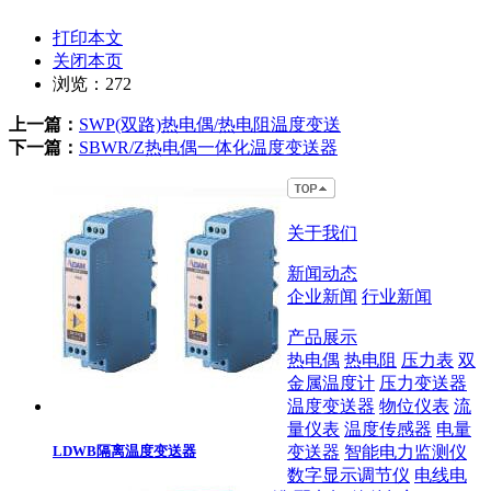
打印本文
关闭本页
浏览：
272
上一篇：
SWP(双路)热电偶/热电阻温度变送
下一篇：
SBWR/Z热电偶一体化温度变送器
关于我们
新闻动态
企业新闻
行业新闻
产品展示
热电偶
热电阻
压力表
双
金属温度计
压力变送器
温度变送器
物位仪表
流
量仪表
温度传感器
电量
LDWB隔离温度变送器
变送器
智能电力监测仪
数字显示调节仪
电线电