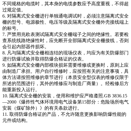
不同规格的电缆时，其本身的电缆参数应予高度重视，不得超
过规定值。
6. 对隔离式安全栅进行单独通电调试时，必须注意隔离式安全
栅的型号、电源极性、电压等级及隔离式安全栅外壳接线端上
的标号。
7. 严禁用兆欧表测试隔离式安全栅端子之间的绝缘性。若要检
查系统线路绝缘性时，应先断开全部隔离式安全栅接线，否则
会引起内部器件损坏。
8. 凡与隔离式安全栅相连结的现场仪表，均应为有关防爆部门
进行防爆试验并取得防爆合格证的仪表。
9. 如隔离式安全栅内部模块损坏需要维修或更换时，原则上应
由制造厂承担。用户自行维修时，应按照有关的注意事项，具
体方法请按照维修的章节进行（本质安全型仪表的维修仅限于
所述的范围进行，其外的维修应与制造厂商量）。经检修后方
能重新投入运行。
10. 隔离式安全栅的安装，使用和维护应严格遵照.GB 3836.15
—2000《爆炸性气体环境用电气设备第15部分：危险场所电气
安装（煤矿除外）》的有关条款进行。
11. 取得防爆合格证的产品，不允许随意更换影响防爆性能的
元件或结构。