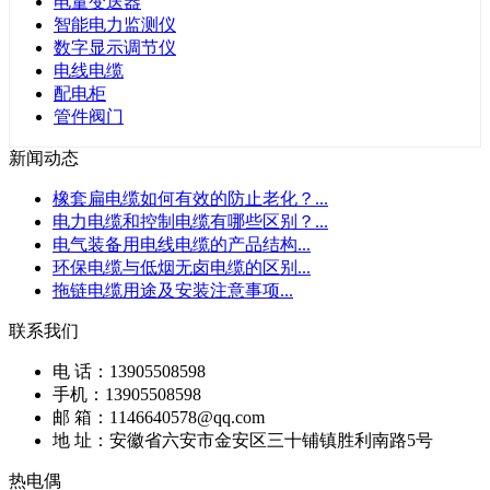
电量变送器
智能电力监测仪
数字显示调节仪
电线电缆
配电柜
管件阀门
新闻动态
橡套扁电缆如何有效的防止老化？
...
电力电缆和控制电缆有哪些区别？
...
电气装备用电线电缆的产品结构
...
环保电缆与低烟无卤电缆的区别
...
拖链电缆用途及安装注意事项
...
联系我们
电 话：13905508598
手机：13905508598
邮 箱：1146640578@qq.com
地 址：安徽省六安市金安区三十铺镇胜利南路5号
热电偶