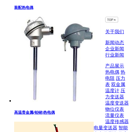
装配热电偶
关于我们
新闻动态
企业新闻
行业新闻
产品展示
热电偶
热
电阻
压力
表
双金属
温度计
压
力变送器
温度变送器
物位仪表
高温贵金属(铂铑)热电偶
流量仪表
温度传感器
电量变送器
智能