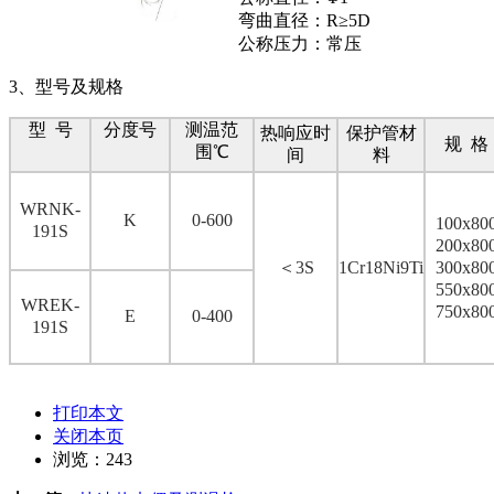
弯曲直径：R≥5D
公称压力：常压
3、型号及规格
型 号
分度号
测温范
热响应时
保护管材
规 格
围℃
间
料
WRNK-
K
0-600
100x80
191S
200x80
＜3S
1Cr18Ni9Ti
300x80
550x80
WREK-
750x80
E
0-400
191S
打印本文
关闭本页
浏览：
243