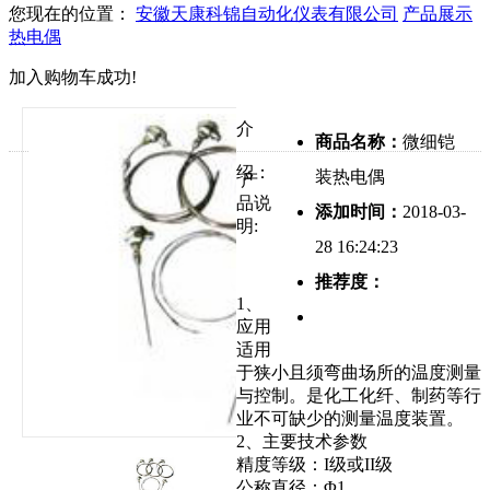
您现在的位置：
安徽天康科锦自动化仪表有限公司
产品展示
热电偶
加入购物车成功!
介
商品名称：
微细铠
绍：
装热电偶
产
品说
添加时间：
2018-03-
明:
28 16:24:23
推荐度：
1、
应用
适用
于狭小且须弯曲场所的温度测量
与控制。是化工化纤、制药等行
业不可缺少的测量温度装置。
2、主要技术参数
精度等级：I级或II级
公称直径：Φ1